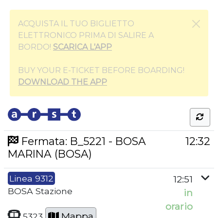
ACQUISTA IL TUO BIGLIETTO
ELETTRONICO PRIMA DI SALIRE A
BORDO!
SCARICA L'APP
BUY YOUR E-TICKET BEFORE BOARDING!
DOWNLOAD THE APP
Fermata: B_5221 - BOSA
12:32
MARINA (BOSA)
Linea 9312
12:51
BOSA Stazione
in
orario
Mappa
5323