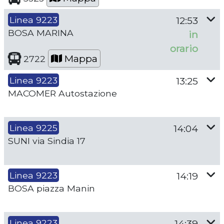
Linea 9223
12:53
BOSA MARINA
in
orario
Mappa
2722
Linea 9223
13:25
MACOMER Autostazione
Linea 9225
14:04
SUNI via Sindia 17
Linea 9223
14:19
BOSA piazza Manin
Linea 9223
14:39