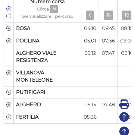
Numero corsa
N
Clicca
6
16
18
per visualizzare il percorso
BOSA
04:10
06:45
08:15
POGLINA
05:01
07:36
09:05
ALGHERO VIALE
05:12
07:47
09:16
RESISTENZA
VILLANOVA
MONTELEONE
PUTIFIGARI
ALGHERO
05:13
07:48
09:17
FERTILIA
05:36
09:35