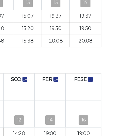
13
15
17
07
15:07
19:37
19:37
20
15:20
19:50
19:50
38
15:38
20:08
20:08
SCO
FER
FESE
12
14
16
14:20
19:00
19:00