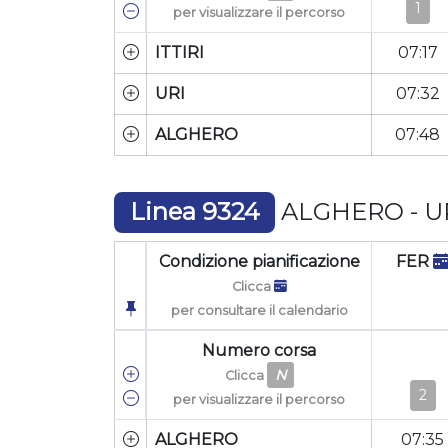
1
per visualizzare il percorso
ITTIRI
07:17
URI
07:32
ALGHERO
07:48
Linea 9324
ALGHERO - URI
Condizione pianificazione
FER
Clicca
per consultare il calendario
Numero corsa
N
Clicca
2
per visualizzare il percorso
ALGHERO
07:35