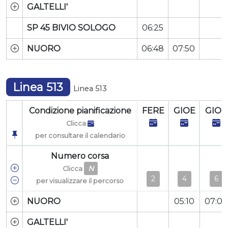
GALTELLI'
SP 45 BIVIO SOLOGO
06:25
NUORO
06:48
07:50
Linea 513
Linea 513
Condizione pianificazione
FERE
GIOE
GIOE
Clicca
per consultare il calendario
Numero corsa
N
Clicca
2
4
6
per visualizzare il percorso
NUORO
05:10
07:00
GALTELLI'