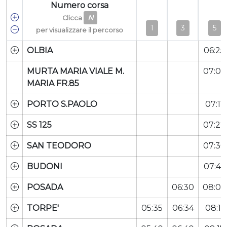
Numero corsa
N
Clicca
1
3
5
per visualizzare il percorso
OLBIA
06:25
MURTA MARIA VIALE M.
07:06
MARIA FR.85
PORTO S.PAOLO
07:11
SS 125
07:22
SAN TEODORO
07:30
BUDONI
07:46
POSADA
06:30
08:07
TORPE'
05:35
06:34
08:11