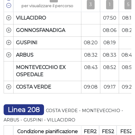
3
1
5
per visualizzare il percorso
VILLACIDRO
07:50
08:10
GONNOSFANADIGA
08:06
08:26
GUSPINI
08:20
08:19
ARBUS
08:32
08:33
08:44
MONTEVECCHIO EX
08:43
08:52
08:57
OSPEDALE
COSTA VERDE
09:08
09:17
09:22
Linea 208
COSTA VERDE - MONTEVECCHIO -
ARBUS - GUSPINI - VILLACIDRO
Condizione pianificazione
FER2
FES2
FES2