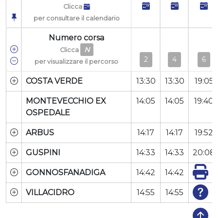
Clicca
per consultare il calendario
Numero corsa
N
Clicca
2
4
6
per visualizzare il percorso
COSTA VERDE
13:30
13:30
19:05
MONTEVECCHIO EX
14:05
14:05
19:40
OSPEDALE
ARBUS
14:17
14:17
19:52
GUSPINI
14:33
14:33
20:08
GONNOSFANADIGA
14:42
14:42
VILLACIDRO
14:55
14:55