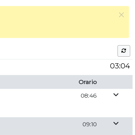
03:04
Orario
08:46
09:10