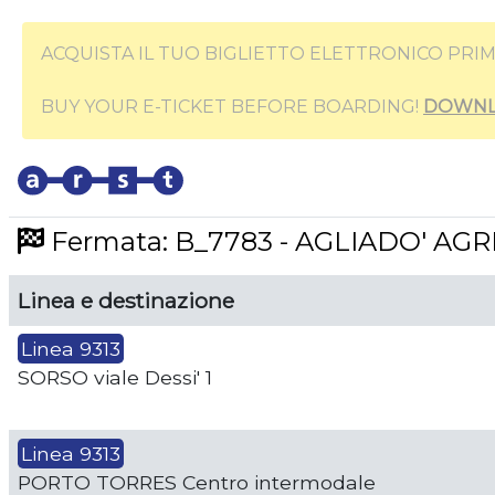
ACQUISTA IL TUO BIGLIETTO ELETTRONICO PRIM
BUY YOUR E-TICKET BEFORE BOARDING!
DOWNL
Fermata: B_7783 - AGLIADO' AG
Linea e destinazione
Linea 9313
SORSO viale Dessi' 1
Linea 9313
PORTO TORRES Centro intermodale