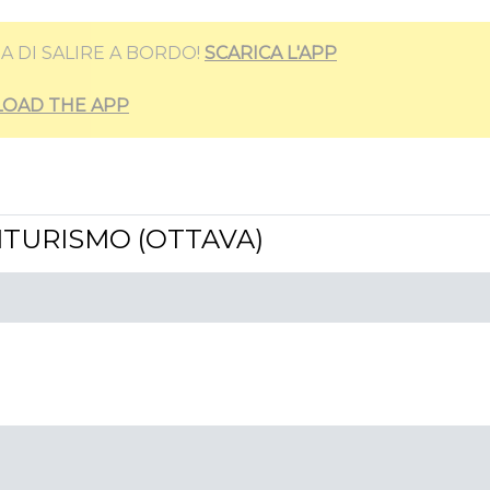
A DI SALIRE A BORDO!
SCARICA L'APP
OAD THE APP
RITURISMO (OTTAVA)