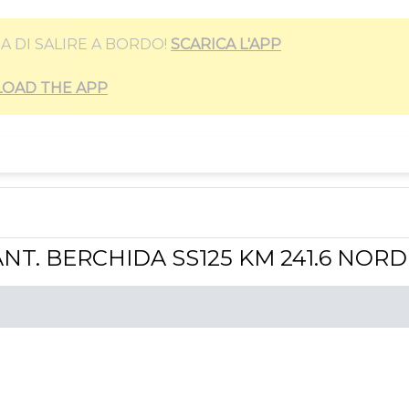
A DI SALIRE A BORDO!
SCARICA L'APP
OAD THE APP
CANT. BERCHIDA SS125 KM 241.6 NOR