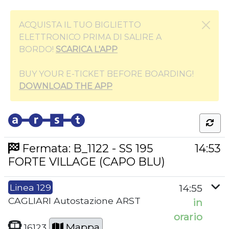
ACQUISTA IL TUO BIGLIETTO
ELETTRONICO PRIMA DI SALIRE A
BORDO!
SCARICA L'APP
BUY YOUR E-TICKET BEFORE BOARDING!
DOWNLOAD THE APP
Fermata: B_1122 - SS 195
14:53
FORTE VILLAGE (CAPO BLU)
Linea 129
14:55
CAGLIARI Autostazione ARST
in
orario
Mappa
16123